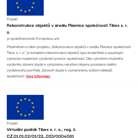
Projekt
Rekonstrukce objektů v areálu Plavnice společnosti Tibex s. r.
o.
je spolufinancován Evropskou unií.
Předmětem a cílem projektu „Rekonstrukce objektů v areálu Plavnice společnosti
Tibex s. r. o.“ je kompletní rekonstrukce objektů typu brownfield a související
výstavba moderních výrobních prostor společnosti. Díky vytvoření vhodného
výrobního zázemí dojde k výraznému navýšení objemu produkce celého
výrobkového portfolia. Zároveň dojde k významnému snížení nákladů
společnosti.
Více informací
Projekt
Virtuální podnik Tibex s. r. o., reg. č.
CZ.01.01.02/01/23_023/0004081