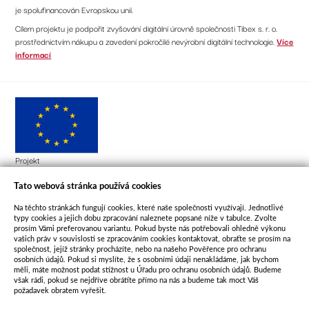
je spolufinancován Evropskou unií.
Cílem projektu je podpořit zvyšování digitální úrovně společnosti Tibex s. r. o.
prostřednictvím nákupu a zavedení pokročilé nevýrobní digitální technologie.
Více
informací
Projekt
Certifikace textilních produktů, ručníky, tkaniny, polštáře ve
variantách různé plošné hmotnosti a materiálového složení s
Tato webová stránka používá cookies
reg. číslem CZ.01.01.01/05/23_009/0004444
Na těchto stránkách fungují cookies, které naše společnosti využívají. Jednotlivé
je poskytována finanční podpora od EU.
typy cookies a jejich dobu zpracování naleznete popsané níže v tabulce. Zvolte
prosím Vámi preferovanou variantu. Pokud byste nás potřebovali ohledně výkonu
Cílem projektu je testování a certifikace textilních produktů, což je nezbytné k
vašich práv v souvislosti se zpracováním cookies kontaktovat, obraťte se prosím na
jejich uvedení na trh a k možnosti jejich prodeje konečným spotřebitelům. Tímto
společnost, jejíž stránky procházíte, nebo na našeho Pověřence pro ochranu
osobních údajů. Pokud si myslíte, že s osobními údaji nenakládáme, jak bychom
se zvýší konkurenceschopnost, rozšíří tržní příležitosti a posílí obchodní pozice
měli, máte možnost podat stížnost u Úřadu pro ochranu osobních údajů. Budeme
firmy.
Více informací
však rádi, pokud se nejdříve obrátíte přímo na nás a budeme tak moct Váš
požadavek obratem vyřešit.