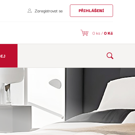
PŘIHLÁŠENÍ
Zaregistrovat se
0 ks /
0
Kč
DEJ