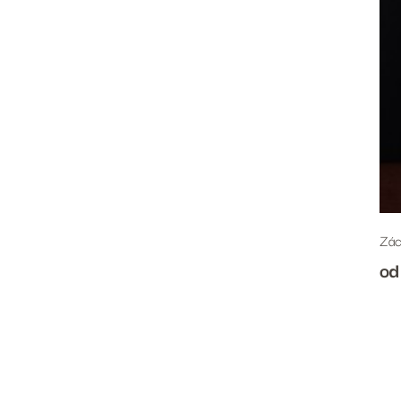
Zác
od