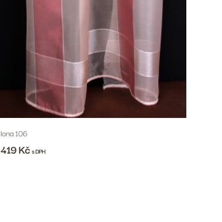
lona 106
 419
Kč
s DPH