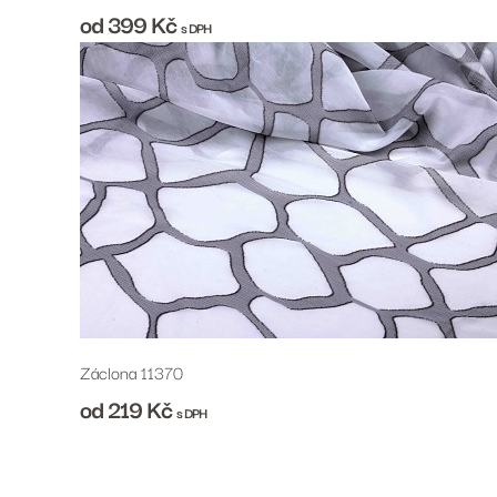
od 399
Kč
s DPH
Záclona 11370
od 219
Kč
s DPH