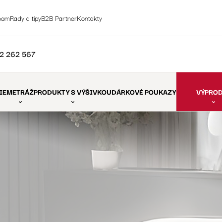
oom
Rady a tipy
B2B Partner
Kontakty
2 262 567
IE
METRÁŽ
PRODUKTY S VÝŠIVKOU
DÁRKOVÉ POUKAZY
VÝPRO