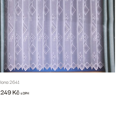
lona 2641
 249
Kč
s DPH