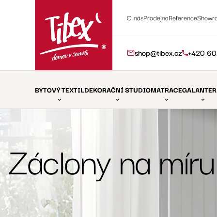
O nás
Prodejna
Reference
Showr
shop@tibex.cz
+420 60
BYTOVÝ TEXTIL
DEKORAČNÍ STUDIO
MATRACE
GALANTER
Záclony na míru