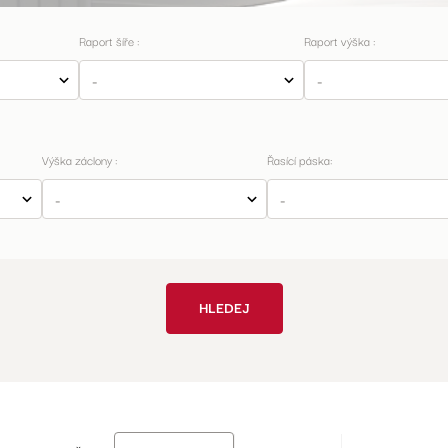
Raport šíře :
Raport výška :
Výška záclony :
Řasící páska:
HLEDEJ