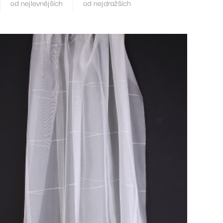
od nejlevnějších
od nejdražších