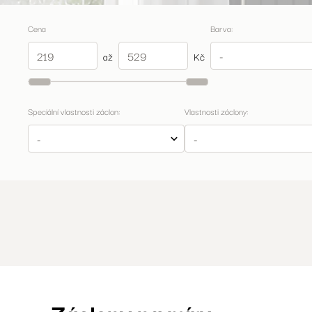
Cena
Barva:
až
Kč
Speciální vlastnosti záclon:
Vlastnosti záclony: