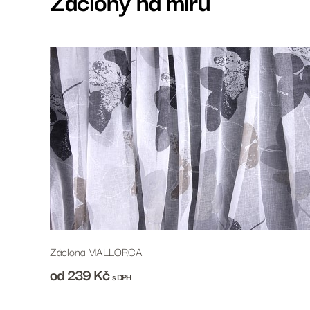
Záclony na míru
Záclona MALLORCA
od 239
Kč
s DPH