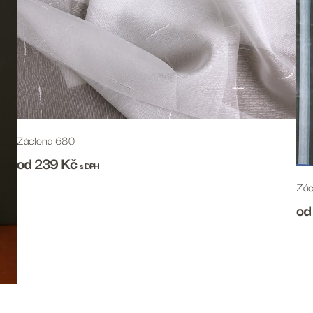
Záclona 680
od 239
Kč
s DPH
Zác
od