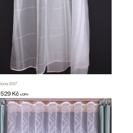
lona 897
 529
Kč
s DPH