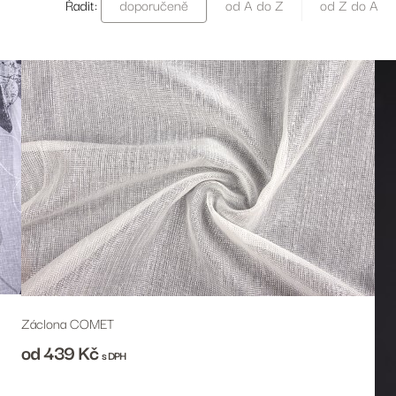
Řadit:
doporučeně
od A do Z
od Z do A
Záclona COMET
od 439
Kč
s DPH