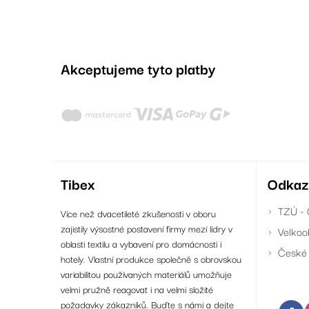
Akceptujeme tyto platby
Tibex
Odkaz
TZÚ - 
Více než dvacetileté zkušenosti v oboru
zajistily výsostné postavení firmy mezí lídry v
Velkoo
oblasti textilu a vybavení pro domácnosti i
České 
hotely. Vlastní produkce společně s obrovskou
variabilitou používaných materiálů umožňuje
velmi pružně reagovat i na velmi složité
požadavky zákazníků. Buďte s námi a dejte