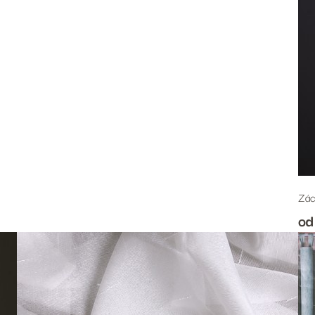
Zác
od