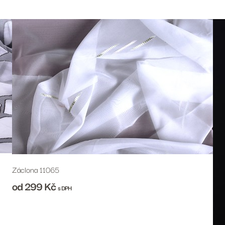
Záclona 11065
od 299
Kč
s DPH