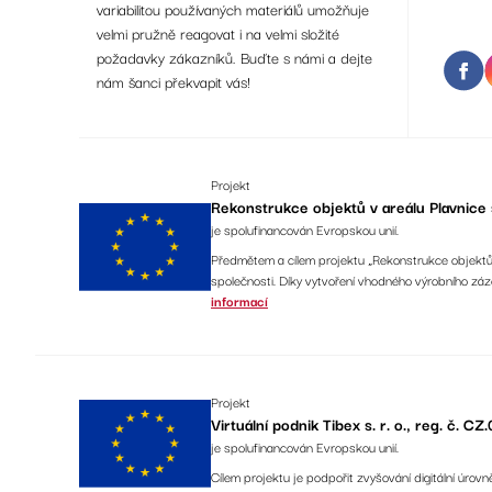
variabilitou používaných materiálů umožňuje
velmi pružně reagovat i na velmi složité
požadavky zákazníků. Buďte s námi a dejte
nám šanci překvapit vás!
Projekt
Rekonstrukce objektů v areálu Plavnice s
je spolufinancován Evropskou unií.
Předmětem a cílem projektu „Rekonstrukce objektů v
společnosti. Díky vytvoření vhodného výrobního z
informací
Projekt
Virtuální podnik Tibex s. r. o., reg. č.
je spolufinancován Evropskou unií.
Cílem projektu je podpořit zvyšování digitální úrovn