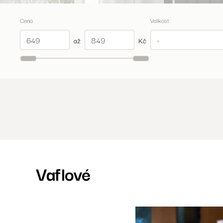
Cena
Velikost:
až
Kč
Vaflové