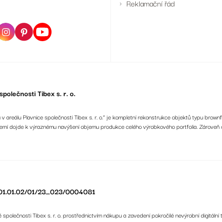
Reklamační řád
polečnosti Tibex s. r. o.
 areálu Plavnice společnosti Tibex s. r. o.“ je kompletní rekonstrukce objektů typu brownf
ázemí dojde k výraznému navýšení objemu produkce celého výrobkového portfolia. Zároveň
 CZ.01.01.02/01/23_023/0004081
ě společnosti Tibex s. r. o. prostřednictvím nákupu a zavedení pokročilé nevýrobní digitální 