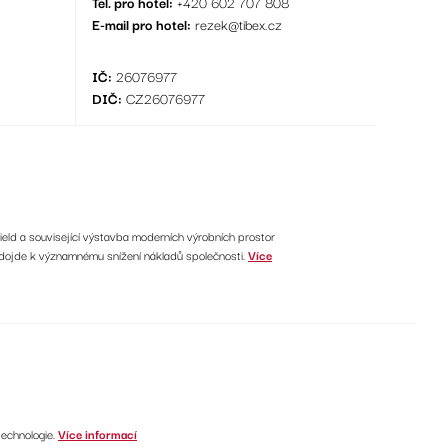
Tel. pro hotel:
+420 602 707 808
E-mail pro hotel:
rezek@tibex.cz
IČ:
26076977
DIČ:
CZ26076977
ield a související výstavba moderních výrobních prostor
 dojde k významnému snížení nákladů společnosti.
Více
technologie.
Více informací