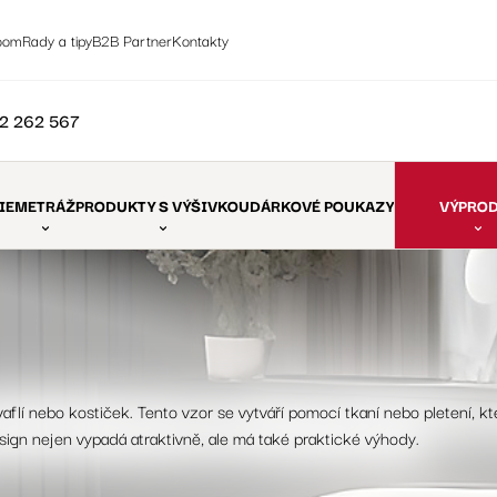
oom
Rady a tipy
B2B Partner
Kontakty
2 262 567
IE
METRÁŽ
PRODUKTY S VÝŠIVKOU
DÁRKOVÉ POUKAZY
VÝPRO
aflí nebo kostiček. Tento vzor se vytváří pomocí tkaní nebo pletení, kt
sign nejen vypadá atraktivně, ale má také praktické výhody.