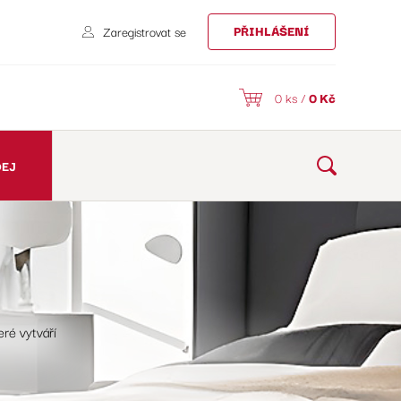
PŘIHLÁŠENÍ
Zaregistrovat se
0 ks /
0
Kč
DEJ
eré vytváří