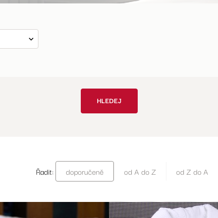
HLEDEJ
Řadit:
doporučeně
od A do Z
od Z do A