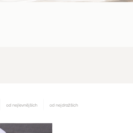
od nejlevnějších
od nejdražších