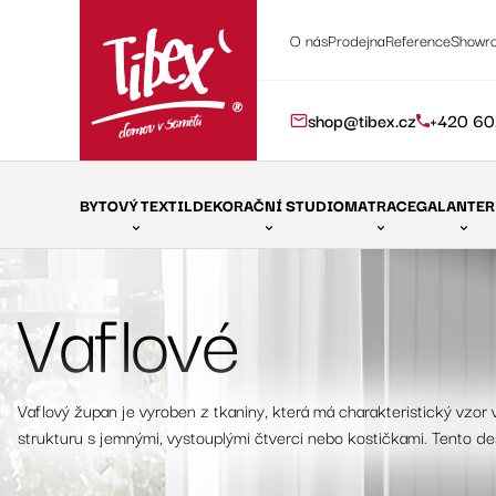
O nás
Prodejna
Reference
Showr
shop@tibex.cz
+420 60
BYTOVÝ TEXTIL
DEKORAČNÍ STUDIO
MATRACE
GALANTER
Vaflové
Vaflový župan je vyroben z tkaniny, která má charakteristický vzor v
strukturu s jemnými, vystouplými čtverci nebo kostičkami. Tento de