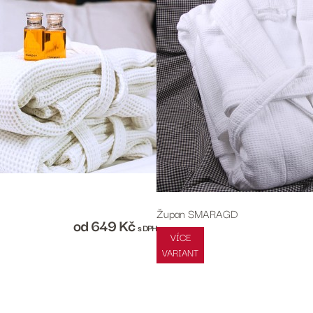
Župan SMARAGD
od 649
Kč
s DPH
VÍCE
VARIANT