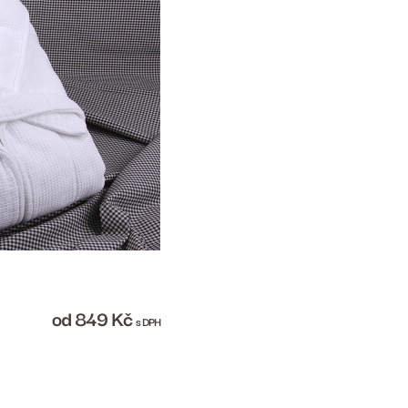
od 849
Kč
s DPH