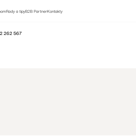
oom
Rady a tipy
B2B Partner
Kontakty
2 262 567