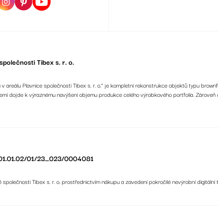
polečnosti Tibex s. r. o.
 areálu Plavnice společnosti Tibex s. r. o.“ je kompletní rekonstrukce objektů typu brownf
ázemí dojde k výraznému navýšení objemu produkce celého výrobkového portfolia. Zároveň
 CZ.01.01.02/01/23_023/0004081
ě společnosti Tibex s. r. o. prostřednictvím nákupu a zavedení pokročilé nevýrobní digitální 