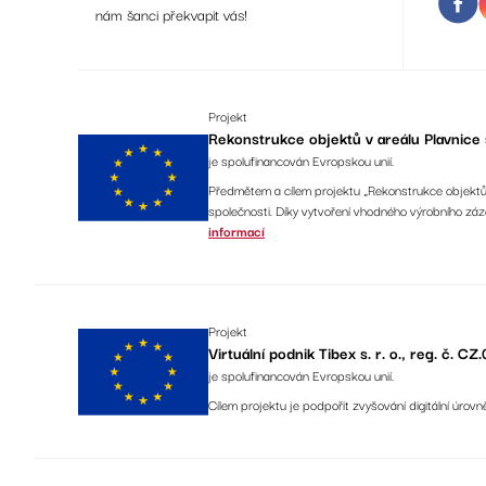
nám šanci překvapit vás!
Projekt
Rekonstrukce objektů v areálu Plavnice s
je spolufinancován Evropskou unií.
Předmětem a cílem projektu „Rekonstrukce objektů v
společnosti. Díky vytvoření vhodného výrobního z
informací
Projekt
Virtuální podnik Tibex s. r. o., reg. č.
je spolufinancován Evropskou unií.
Cílem projektu je podpořit zvyšování digitální úrovn