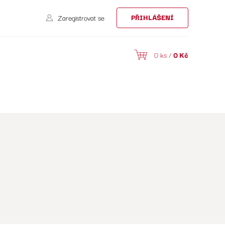
PŘIHLÁŠENÍ
Zaregistrovat se
0 ks /
0
Kč