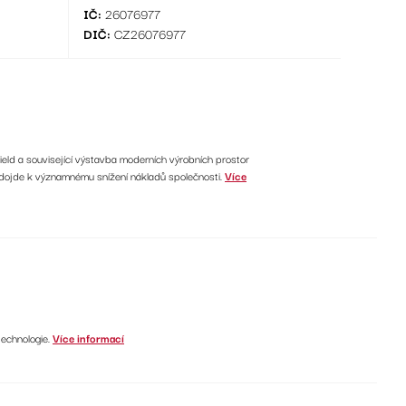
IČ:
26076977
DIČ:
CZ26076977
ield a související výstavba moderních výrobních prostor
 dojde k významnému snížení nákladů společnosti.
Více
technologie.
Více informací