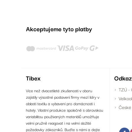
Akceptujeme tyto platby
Tibex
Odkaz
TZÚ - 
Více než dvacetileté zkušenosti v oboru
zajistily výsostné postavení firmy mezí lídry v
Velkoo
oblasti textilu a vybavení pro domácnosti i
České 
hotely. Vlastní produkce společně s obrovskou
variabilitou používaných materiálů umožňuje
velmi pružně reagovat i na velmi složité
požadavky zákazníků. Buďte s námi a dejte