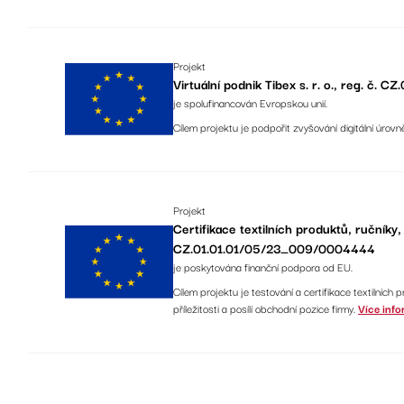
Projekt
Virtuální podnik Tibex s. r. o., reg. č.
je spolufinancován Evropskou unií.
Cílem projektu je podpořit zvyšování digitální úrovn
Projekt
Certifikace textilních produktů, ručníky
CZ.01.01.01/05/23_009/0004444
je poskytována finanční podpora od EU.
Cílem projektu je testování a certifikace textilních
příležitosti a posílí obchodní pozice firmy.
Více info