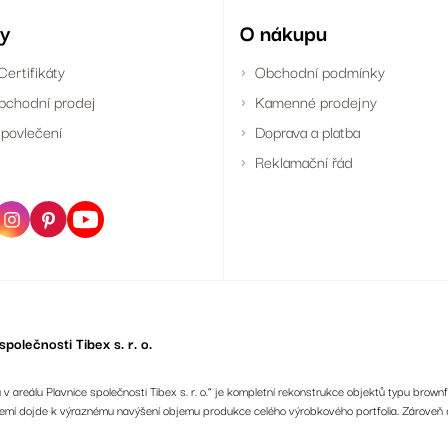
y
O nákupu
Certifikáty
Obchodní podmínky
bchodní prodej
Kamenné prodejny
povlečení
Doprava a platba
Reklamační řád
polečnosti Tibex s. r. o.
 areálu Plavnice společnosti Tibex s. r. o.“ je kompletní rekonstrukce objektů typu brownf
ázemí dojde k výraznému navýšení objemu produkce celého výrobkového portfolia. Zároveň