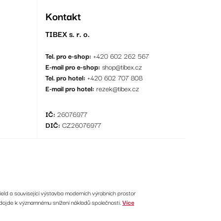
Kontakt
TIBEX s. r. o.
Tel. pro e-shop:
+420 602 262 567
E-mail pro e-shop:
shop@tibex.cz
Tel. pro hotel:
+420 602 707 808
E-mail pro hotel:
rezek@tibex.cz
IČ:
26076977
DIČ:
CZ26076977
ield a související výstavba moderních výrobních prostor
 dojde k významnému snížení nákladů společnosti.
Více