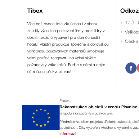
Tibex
Odkaz
TZÚ - 
Více než dvacetileté zkušenosti v oboru
zajistily výsostné postavení firmy mezí lídry v
Velkoo
oblasti textilu a vybavení pro domácnosti i
České 
hotely. Vlastní produkce společně s obrovskou
variabilitou používaných materiálů umožňuje
velmi pružně reagovat i na velmi složité
požadavky zákazníků. Buďte s námi a dejte
nám šanci překvapit vás!
Projekt
Rekonstrukce objektů v areálu Plavnice s
je spolufinancován Evropskou unií.
Předmětem a cílem projektu „Rekonstrukce objektů v
společnosti. Díky vytvoření vhodného výrobního z
informací