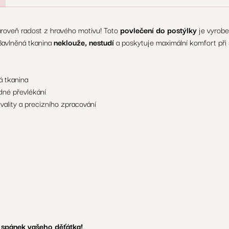
roveň radost z hravého motivu! Toto
povlečení do postýlky
je vyrob
Bavlněná tkanina
neklouže, nestudí
a poskytuje maximální komfort při
á tkanina
dné převlékání
vality a precizního zpracování
 spánek vašeho děťátka!