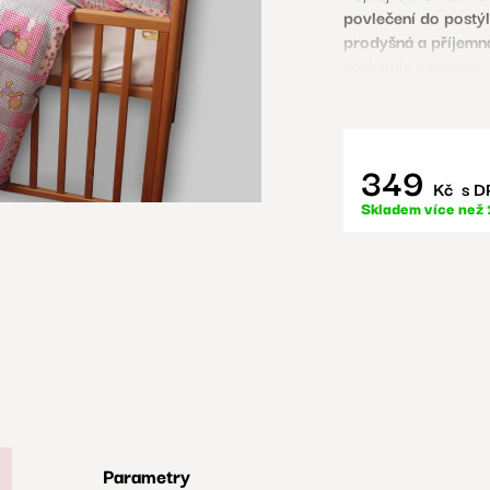
povlečení do postý
prodyšná a příjemn
poskytuje maximální 
Proč si ho zamiluje
100% bavlna
- příro
Praktické zapínání 
349
Vyrobeno v České 
Kč
s D
Skladem více než 
Sada obsahuje:
1x povlak na polštá
1x povlak na přikrý
Technické parametr
Materiál:
100% bavl
Uzávěr:
zip
Perfektní volba pr
Parametry