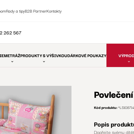
oom
Rady a tipy
B2B Partner
Kontakty
2 262 567
IE
METRÁŽ
PRODUKTY S VÝŠIVKOU
DÁRKOVÉ POUKAZY
VÝPRO
Povlečen
Kód produktu:
*LS10871
Popis produkt
Dopřejte svému dítě