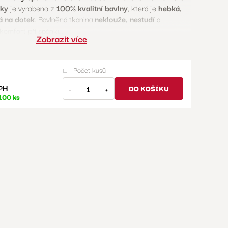
lky
je vyrobeno z
100% kvalitní bavlny
, která je
hebká,
á na dotek
. Bavlněná tkanina
neklouže, nestudí
a
komfort při spánku.
Zobrazit více
te?
dní, jemná a prodyšná tkanina
Počet kusů
na zip
- rychlé a snadné převlékání
Republice
- záruka kvality a precizního zpracování
PH
DO KOŠÍKU
-
+
100 ks
ř
(40 x 60 cm)
vku
(90 x 135 cm)
y:
na
o zdravý a pohodlný spánek vašeho děťátka!