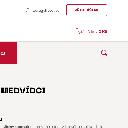
PŘIHLÁŠENÍ
Zaregistrovat se
0 ks /
0
Kč
DEJ
í MEDVÍDCI
4
u
ti
klidný spánek
a zároveň radost z hravého motivu! Toto