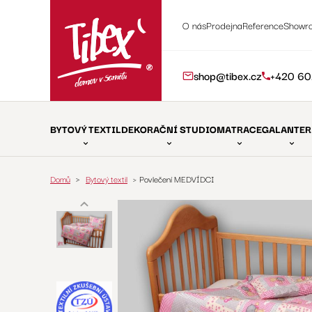
O nás
Prodejna
Reference
Showr
shop@tibex.cz
+420 60
BYTOVÝ TEXTIL
DEKORAČNÍ STUDIO
MATRACE
GALANTER
>
Domů
Bytový textil
>
Povlečení MEDVÍDCI