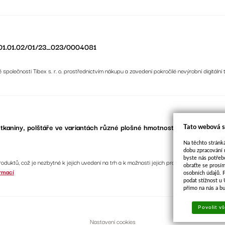
 CZ.01.01.02/01/23_023/0004081
ě společnosti Tibex s. r. o. prostřednictvím nákupu a zavedení pokročilé nevýrobní digitální 
, tkaniny, polštáře ve variantách různé plošné hmotnosti a materiálového
Tato webová s
Na těchto stránká
dobu zpracování 
byste nás potřeb
 produktů, což je nezbytné k jejich uvedení na trh a k možnosti jejich prodeje konečným spo
obraťte se prosí
rmací
osobních údajů. 
podat stížnost u
přímo na nás a b
Povolit vš
Nastavení cookies