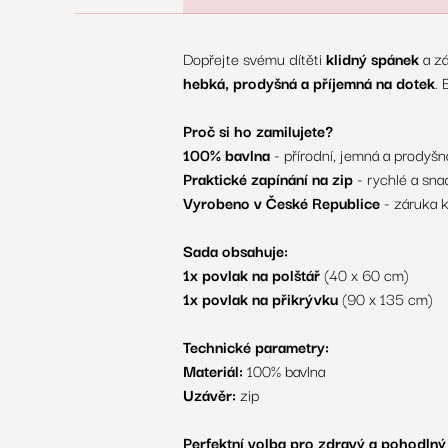
Dopřejte svému dítěti
klidný spánek
a zá
hebká, prodyšná a příjemná na dotek
. 
Proč si ho zamilujete?
100% bavlna
- přírodní, jemná a prodyšn
Praktické zapínání na zip
- rychlé a sna
Vyrobeno v České Republice
- záruka k
Sada obsahuje:
1x povlak na polštář
(40 x 60 cm)
1x povlak na přikrývku
(90 x 135 cm)
Technické parametry:
Materiál:
100% bavlna
Uzávěr:
zip
Perfektní volba pro zdravý a pohodlný