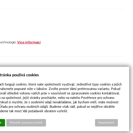
technologie.
Více informací
 složení s reg. číslem
tránka používá cookies
ch fungují cookies, které naše společnosti využívají. Jednotlivé typy cookies a jejich
naleznete popsané níže v tabulce. Zvolte prosím Vámi preferovanou variantu. Pokud
ovali ohledně výkonu vašich práv v souvislosti se zpracováním cookies kontaktovat,
třebitelům. Tímto se zvýší konkurenceschopnost, rozšíří tržní
m na společnost, jejíž stránky procházíte, nebo na našeho Pověřence pro ochranu
Pokud si myslíte, že s osobními údaji nenakládáme, jak bychom měli, máte možnost
 Úřadu pro ochranu osobních údajů. Budeme však rádi, pokud se nejdříve obrátíte
udeme tak moct Váš požadavek obratem vyřešit.
e
Povolit pouze nutné
Nastavení